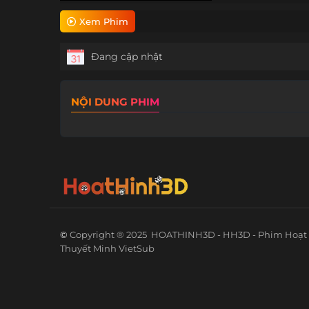
Xem Phim
Đang cập nhật
NỘI DUNG PHIM
©
Copyright ® 2025
HOATHINH3D - HH3D - Phim Hoạt 
Thuyết Minh VietSub