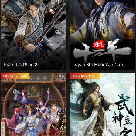
Kiếm Lai Phần 2
Luyện Khí Mười Vạn Năm
Tập 170/211 [4K]
Tập 680/720 [4K]