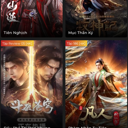
Tiên Nghịch
Mục Thần Ký
Tập Review 05 [4K]
Tập 186 [4K]