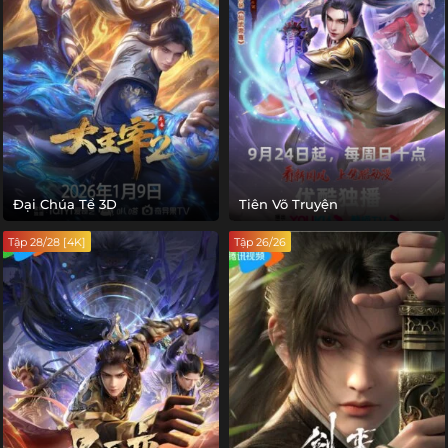
Đại Chúa Tể 3D
Tiên Võ Truyện
Tập 28/28 [4K]
Tập 26/26