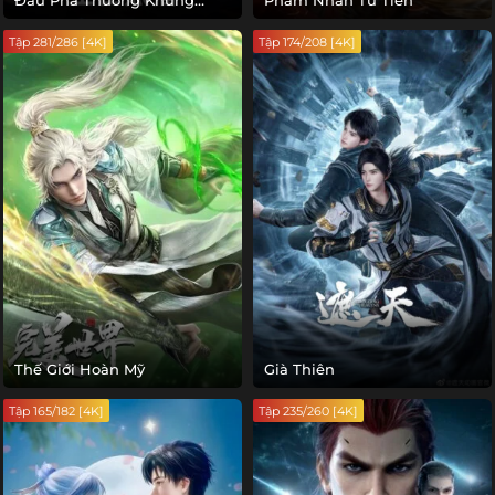
Đấu Phá Thương Khung
Phàm Nhân Tu Tiên
Phần 5
Tập 281/286 [4K]
Tập 174/208 [4K]
Thế Giới Hoàn Mỹ
Già Thiên
Tập 165/182 [4K]
Tập 235/260 [4K]