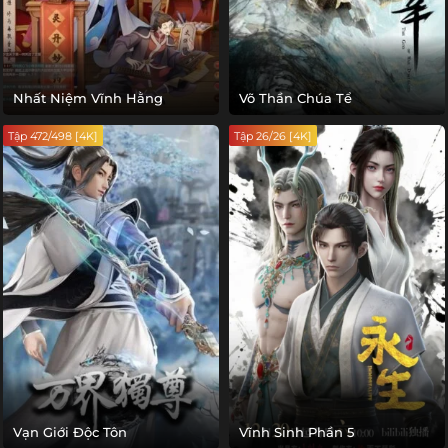
Nhất Niệm Vĩnh Hằng
Võ Thần Chúa Tể
Tập 472/498 [4K]
Tập 26/26 [4K]
Vạn Giới Độc Tôn
Vĩnh Sinh Phần 5