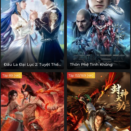
Đấu La Đại Lục 2: Tuyệt Thế
Thôn Phệ Tinh Không
Đường Môn
Tập 89 [4K]
Tập 153/169 [4K]