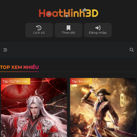
Lịch sử
Theo dõi
Đăng nhập
TOP XEM NHIỀU
Tập 152/180 [4K]
Tập 94 [4K]