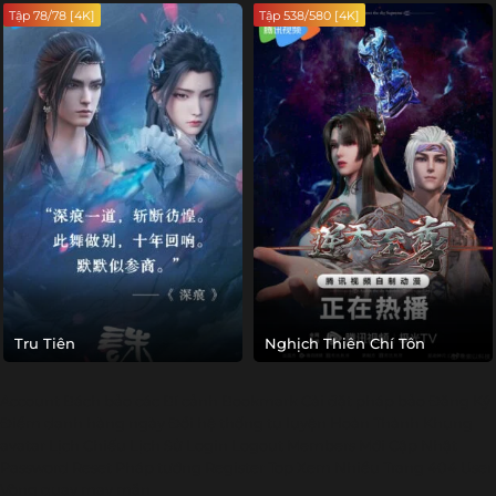
Tập 78/78 [4K]
Tập 538/580 [4K]
Tru Tiên
Nghịch Thiên Chí Tôn
Account
Bách bảo các
Bí cảnh
Bookmark
Cài đặt pháp bảo
Đăng Ký
Điểm danh hàng ngày
Đổi hệ thống tu luyện
Hoàn Thành
Khung
avatar
Lịch Chiếu
Lịch Sử
Login
Logout
Members
Mới Cập Nhật
Password Reset
Pháp tướng
Register
Top Xem Nhiều
Trang 404
User
Vòng quay may mắn