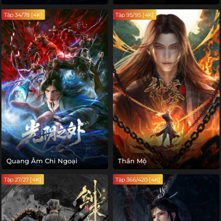
Tập 34/78 [4K]
Tập 95/95 [4K]
Quang Âm Chi Ngoại
Thần Mộ
Tập 27/27 [4K]
Tập 366/420 [4K]