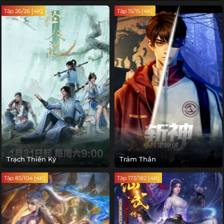
Tập 26/26 [4K]
Tập 15/15 [4K]
Trạch Thiên Ký
Trảm Thần
Tập 85/104 [4K]
Tập 173/182 [4K]