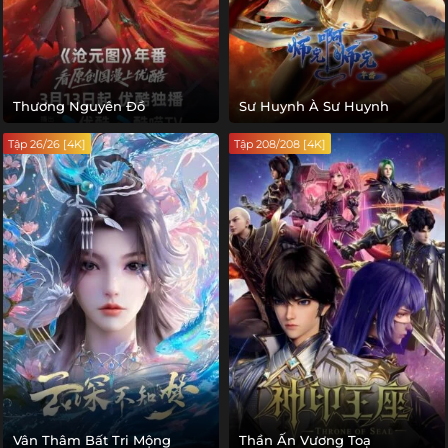
Thương Nguyên Đồ
Sư Huynh À Sư Huynh
Tập 26/26 [4K]
Tập 208/208 [4K]
Vân Thâm Bất Tri Mộng
Thần Ấn Vương Toạ