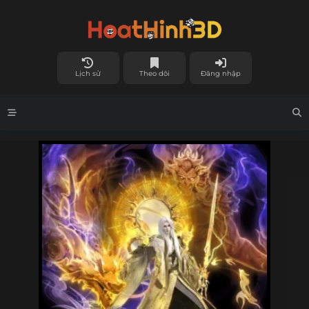
Lịch sử
Theo dõi
Đăng nhập