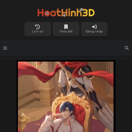
Lịch sử
Theo dõi
Đăng nhập