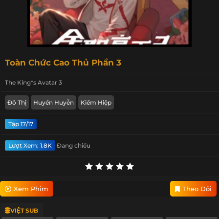
Toàn Chức Cao Thủ Phần 3
The King*s Avatar 3
Đô Thị
Huyền Huyễn
Kiếm Hiệp
Tập 17/17
Lượt Xem: 1.8K
Đang chiếu
Xem Phim
Theo Dõi
VIỆT SUB