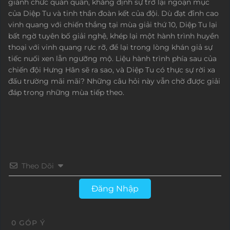
giành chức quán quân, khẳng định sự trở lại ngoạn mục
của Diệp Tu và tinh thần đoàn kết của đội. Dù đạt đỉnh cao
vinh quang với chiến thắng tại mùa giải thứ 10, Diệp Tu lại
bất ngờ tuyên bố giải nghệ, khép lại một hành trình huyền
thoại với vinh quang rực rỡ, để lại trong lòng khán giả sự
tiếc nuối xen lẫn ngưỡng mộ. Liệu hành trình phía sau của
chiến đội Hưng Hân sẽ ra sao, và Diệp Tu có thực sự rời xa
đấu trường mãi mãi? Những câu hỏi này vẫn chờ được giải
đáp trong những mùa tiếp theo.
Theo Dõi
Đăng Nhập
0
GÓP Ý