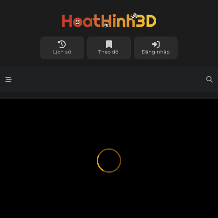
Lịch sử
Theo dõi
Đăng nhập