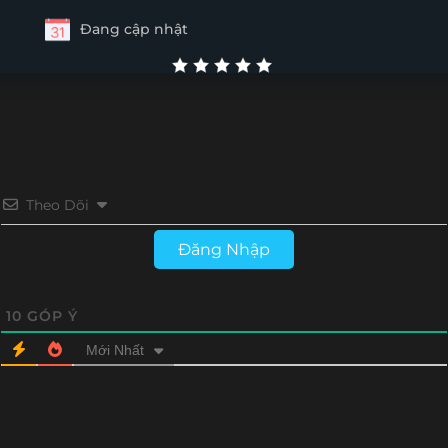
Đang cập nhật
Theo Dõi
Đăng Nhập
10
GÓP Ý
Mới Nhất