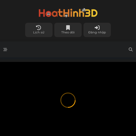
Lịch sử
Theo dõi
Đăng nhập