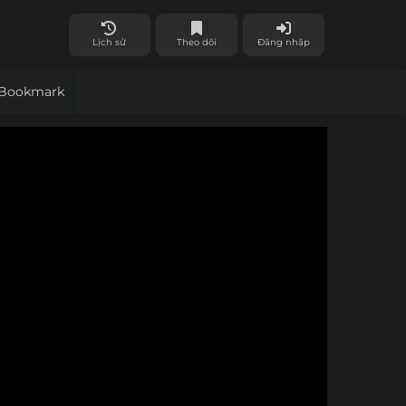
Lịch sử
Theo dõi
Đăng nhập
Bookmark