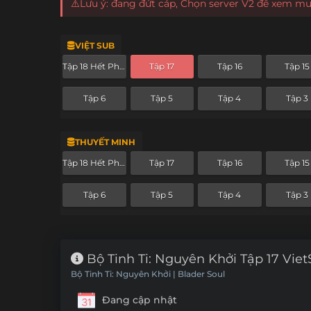
⚠️Lưu ý: đang đứt cáp, Chọn server V2 để xem m
VIỆT SUB
Tập 18 Hết Phần
Tập 17
Tập 16
Tập 15
Tập 6
Tập 5
Tập 4
Tập 3
THUYẾT MINH
Tập 18 Hết Phần
Tập 17
Tập 16
Tập 15
Tập 6
Tập 5
Tập 4
Tập 3
Bộ Tinh Ti: Nguyên Khởi Tập 17 Vie
Bộ Tinh Ti: Nguyên Khởi | Blader Soul
Đang cập nhật