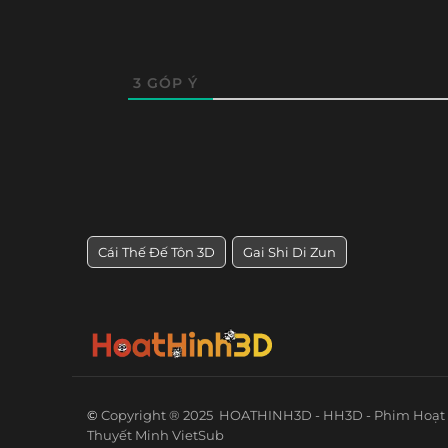
3
GÓP Ý
Cái Thế Đế Tôn 3D
Gai Shi Di Zun
©
Copyright ® 2025
HOATHINH3D - HH3D - Phim Hoạt 
Thuyết Minh VietSub