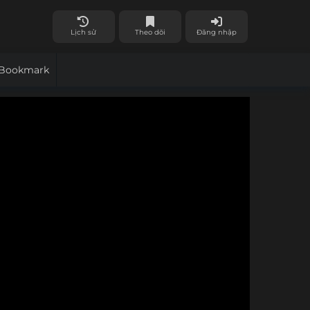
Lịch sử
Theo dõi
Đăng nhập
Bookmark