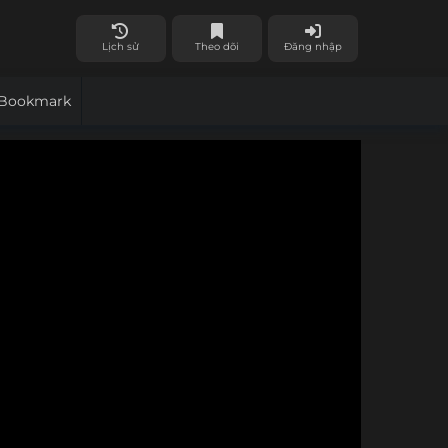
Lịch sử
Theo dõi
Đăng nhập
Bookmark