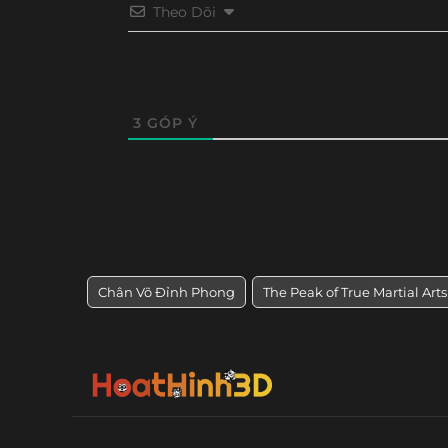
Tập 64
Tập 63
Tập 62
Tập 61
Theo Dõi
3
GÓP Ý
Chân Võ Đỉnh Phong
The Peak of True Martial Arts