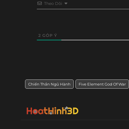
Theo Dõi
2
GÓP Ý
Chiến Thần Ngũ Hành
Five Element God Of War