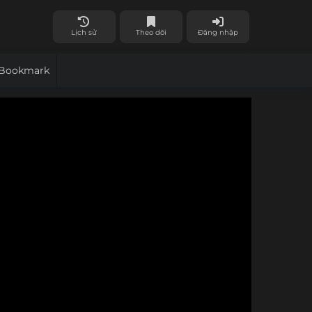
Lịch sử
Theo dõi
Đăng nhập
Bookmark