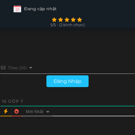
Đang cập nhật
5/5 - (2 bình chọn)
Theo Dõi
Đăng Nhập
16
GÓP Ý
Mới Nhất