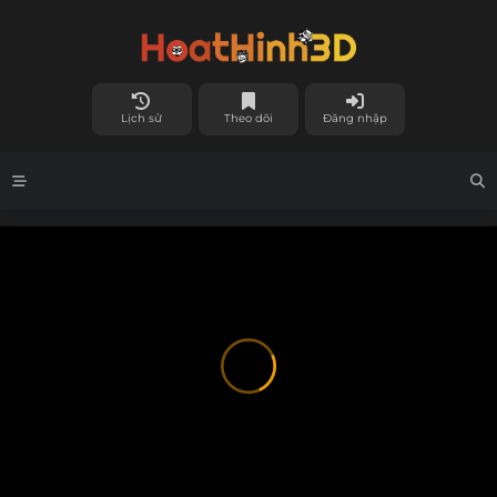
Lịch sử
Theo dõi
Đăng nhập