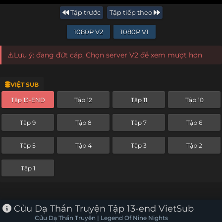
Tập trước
Tập tiếp theo
1080P V2
1080P V1
⚠️Lưu ý: đang đứt cáp, Chọn server V2 để xem mượt hơn
VIỆT SUB
Tập 13-END
Tập 12
Tập 11
Tập 10
Tập 9
Tập 8
Tập 7
Tập 6
Tập 5
Tập 4
Tập 3
Tập 2
Tập 1
Cửu Dạ Thần Truyện Tập 13-end VietSub
Cửu Dạ Thần Truyện | Legend Of Nine Nights