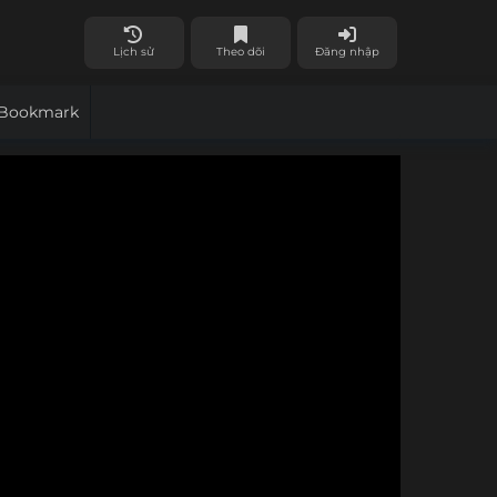
Lịch sử
Theo dõi
Đăng nhập
Bookmark