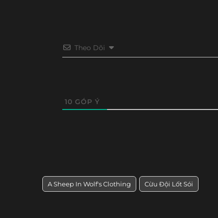
Theo Dõi
10
GÓP Ý
A Sheep In Wolf's Clothing
Cừu Đội Lốt Sói