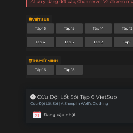
⚠️Lưu ý: đang đứt cáp, Chọn server V2 để xem m
VIỆT SUB
Tập 16
Tập 15
Tập 14
Tập 13
Tập 4
Tập 3
Tập 2
Tập 1
THUYẾT MINH
Tập 16
Tập 15
Cừu Đội Lốt Sói Tập 6 VietSub
Cừu Đội Lốt Sói | A Sheep In Wolf's Clothing
Đang cập nhật