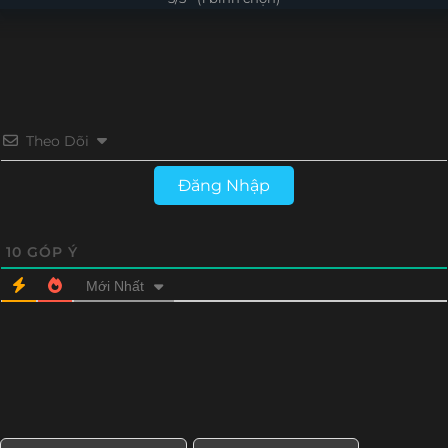
Tập 4
Tập 3
Theo Dõi
Đăng Nhập
10
GÓP Ý
Mới Nhất