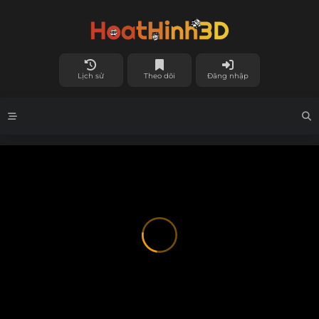
Lịch sử
Theo dõi
Đăng nhập