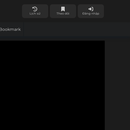
Lịch sử
Theo dõi
Đăng nhập
Bookmark