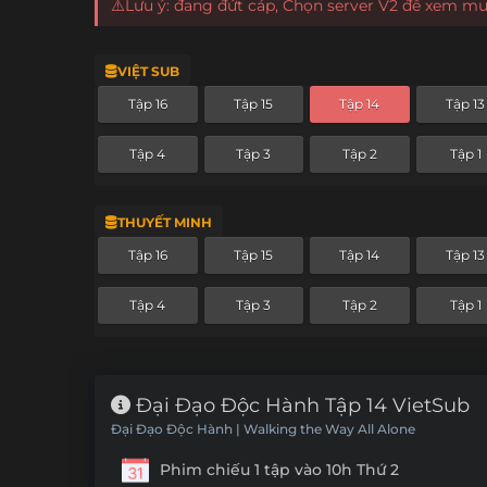
⚠️Lưu ý: đang đứt cáp, Chọn server V2 để xem m
VIỆT SUB
Tập 16
Tập 15
Tập 14
Tập 13
Tập 4
Tập 3
Tập 2
Tập 1
THUYẾT MINH
Tập 16
Tập 15
Tập 14
Tập 13
Tập 4
Tập 3
Tập 2
Tập 1
Đại Đạo Độc Hành Tập 14 VietSub
Đại Đạo Độc Hành | Walking the Way All Alone
Phim chiếu 1 tập vào 10h Thứ 2