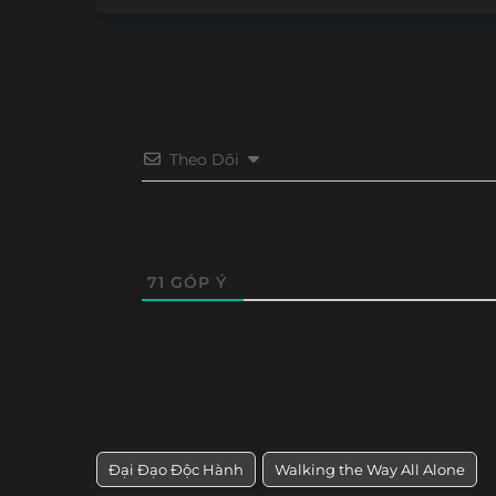
Theo Dõi
71
GÓP Ý
Đại Đạo Độc Hành
Walking the Way All Alone