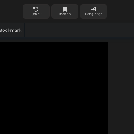
Lịch sử
Theo dõi
Đăng nhập
Bookmark