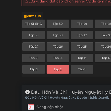
⚠️Lưu ý: đang đứt cáp, Chọn server V2 để xem m
VIỆT SUB
Tập 51-END
Tập 50
Tập 49
Tập 4
Tập 39
Tập 38
Tập 37
Tập 36
Tập 27
Tập 26
Tập 25
Tập 2
Tập 15
Tập 14
Tập 13
Tập 12
Tập 3
Tập 2
Tập 1
Đấu Hồn Vệ Chi Huyền Nguyệt Kỳ D
Đấu Hồn Vệ Chi Huyền Nguyệt Kỳ Duyên | Spirit Guardia
Đang cập nhật