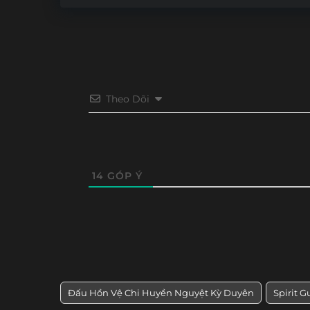
Theo Dõi
14
GÓP Ý
Đấu Hồn Vệ Chi Huyền Nguyệt Kỳ Duyên
Spirit G