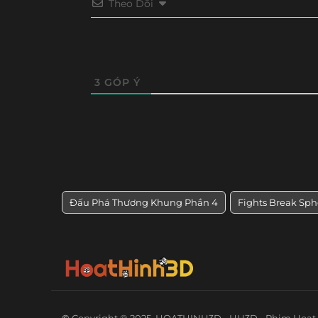
Theo Dõi
3
GÓP Ý
Đấu Phá Thương Khung Phần 4
Fights Break Sph
©
Copyright ® 2025
HOATHINH3D - HH3D - Phim Hoạt 