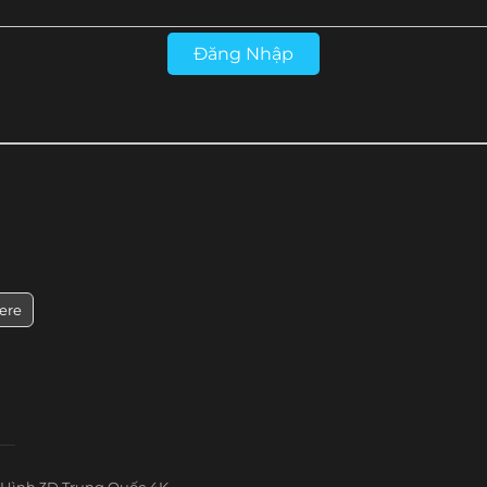
Đăng Nhập
ere
Hình 3D Trung Quốc 4K