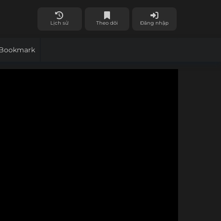
Lịch sử
Theo dõi
Đăng nhập
Bookmark