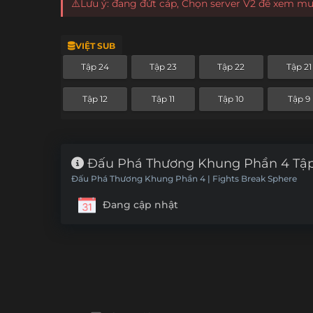
⚠️Lưu ý: đang đứt cáp, Chọn server V2 để xem m
VIỆT SUB
Tập 24
Tập 23
Tập 22
Tập 21
Tập 12
Tập 11
Tập 10
Tập 9
Đấu Phá Thương Khung Phần 4 Tập
Đấu Phá Thương Khung Phần 4 | Fights Break Sphere
Đang cập nhật