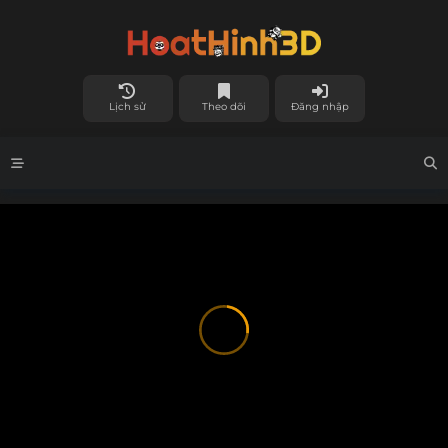
Lịch sử
Theo dõi
Đăng nhập