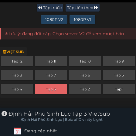
Tập trước
Tập tiếp theo
1080P V2
1080P V1
⚠️Lưu ý: đang đứt cáp, Chọn server V2 để xem mượt hơn
VIỆT SUB
Tập 12
Tập 11
Tập 10
Tập 9
Tập 8
Tập 7
Tập 6
Tập 5
Tập 4
Tập 3
Tập 2
Tập 1
Định Hải Phù Sinh Lục Tập 3 VietSub
Định Hải Phù Sinh Lục | Epic of Divinity Light
Đang cập nhật