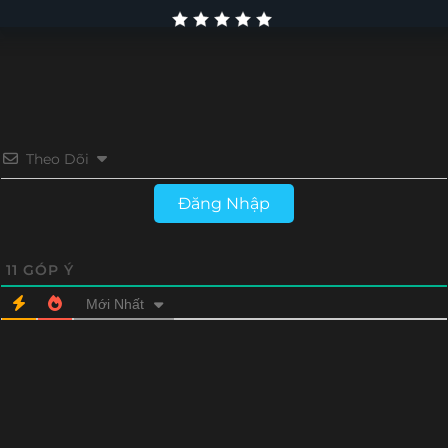
Theo Dõi
Đăng Nhập
11
GÓP Ý
Mới Nhất