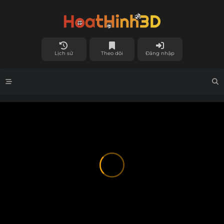
Lịch sử
Theo dõi
Đăng nhập