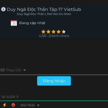
Tập 26
Tập 25
Tập 24
Tập 23
Duy Ngã Độc Thần Tập 17 VietSub
Duy Ngã Độc Thần | Wei Wo Du Shen
Tập 22
Tập 21
Tập 20
Tập 19
Đang cập nhật
Tập 18
Tập 17
Tập 16
Tập 15
4.5/5 - (2 bình chọn)
Tập 14
Tập 13
Tập 12
Tập 11
Tập 10
Tập 9
Tập 8
Tập 7
Tập 6
Tập 5
Tập 4
Tập 3
Theo Dõi
Tập 2
Tập 1
Đăng Nhập
10
GÓP Ý
Mới Nhất