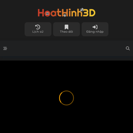
Lịch sử
Theo dõi
Đăng nhập