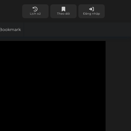
Lịch sử
Theo dõi
Đăng nhập
Bookmark