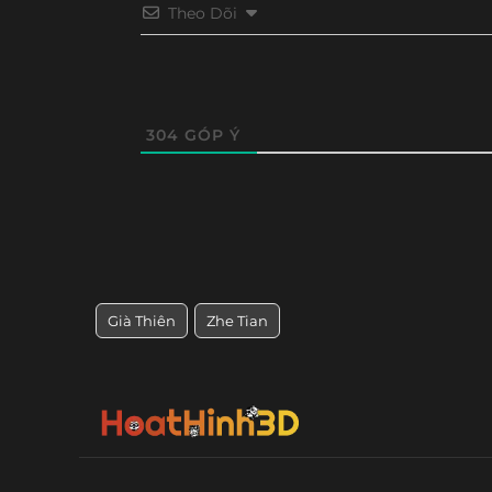
Tập 43
Tập 42
Tập 41
Tập 4
Theo Dõi
Tập 31
Tập 30
Tập 29
Tập 2
Tập 19
Tập 18
Tập 17
Tập 16
304
GÓP Ý
Già Thiên
Zhe Tian