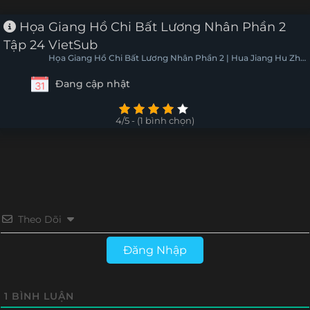
Tập 16
Tập 15
Tập 14
Tập 13
Họa Giang Hồ Chi Bất Lương Nhân Phần 2
Tập 24 VietSub
Tập 12
Tập 11
Tập 10
Tập 9
Họa Giang Hồ Chi Bất Lương Nhân Phần 2 | Hua Jiang Hu Zhi
Bu Liang Ren 2
Đang cập nhật
Tập 8
Tập 7
Tập 6
Tập 5
Tập 4
Tập 3
Tập 2
Tập 1
4/5 - (1 bình chọn)
Theo Dõi
Đăng Nhập
1
BÌNH LUẬN