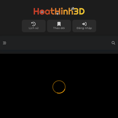
Lịch sử
Theo dõi
Đăng nhập