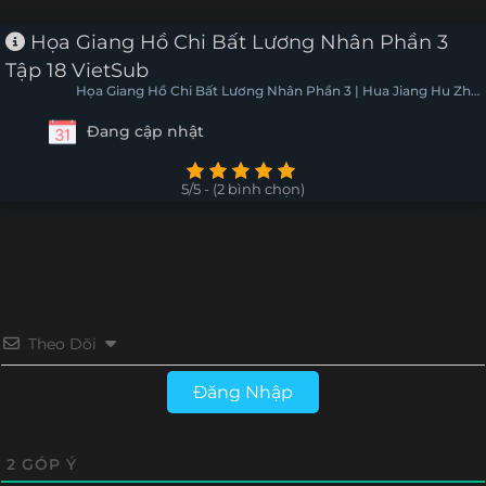
Tập 16
Tập 15
Tập 14
Tập 13
Họa Giang Hồ Chi Bất Lương Nhân Phần 3
Tập 18 VietSub
Tập 12
Tập 11
Tập 10
Tập 9
Họa Giang Hồ Chi Bất Lương Nhân Phần 3 | Hua Jiang Hu Zhi
Bu Liang Ren 3
Đang cập nhật
Tập 8
Tập 7
Tập 6
Tập 5
Tập 4
Tập 3
Tập 2
Tập 1
5/5 - (2 bình chọn)
Theo Dõi
Đăng Nhập
2
GÓP Ý