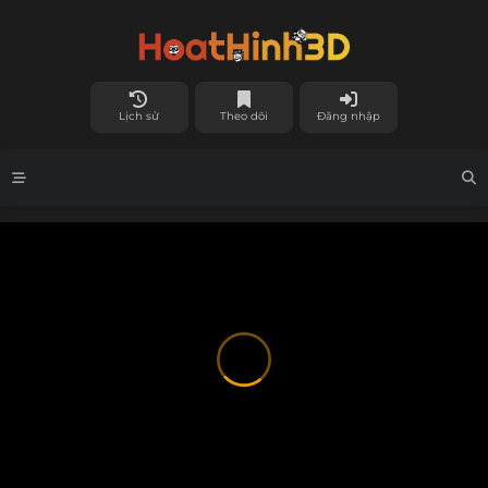
Lịch sử
Theo dõi
Đăng nhập