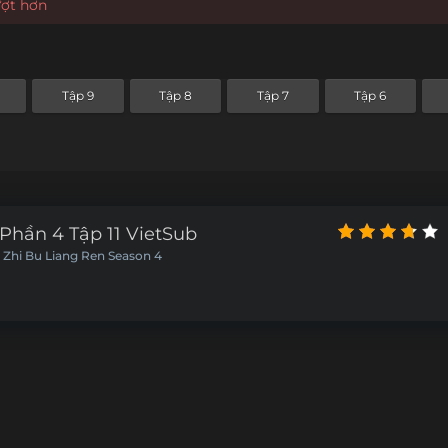
ượt hơn
Tập 9
Tập 8
Tập 7
Tập 6
hần 4 Tập 11 VietSub
 Zhi Bu Liang Ren Season 4