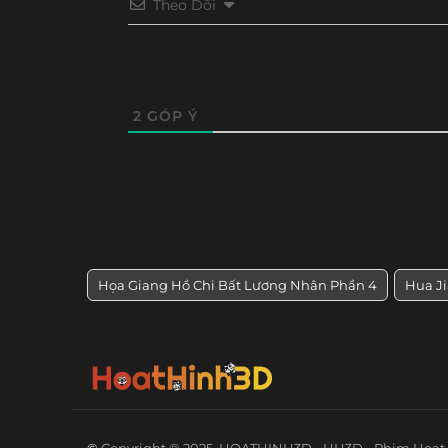
Theo Dõi
2
GÓP Ý
Họa Giang Hồ Chi Bất Lương Nhân Phần 4
Hua Ji
©
Copyright ® 2025
HOATHINH3D - HH3D - Phim Hoạt 