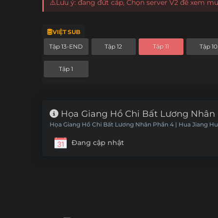
⚠️Lưu ý: đang đứt cáp, Chọn server V2 để xem m
VIỆT SUB
Tập 13-END
Tập 12
Tập 11
Tập 10
Tập 1
Họa Giang Hồ Chi Bất Lương Nhân P
Họa Giang Hồ Chi Bất Lương Nhân Phần 4 | Hua Jiang Hu
Đang cập nhật