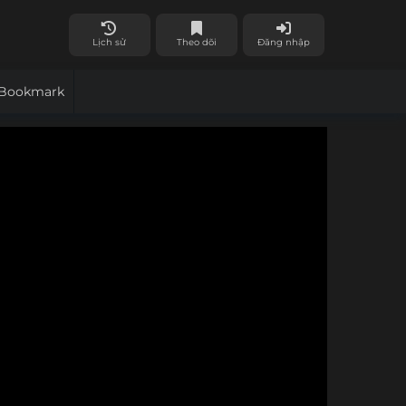
Lịch sử
Theo dõi
Đăng nhập
Bookmark