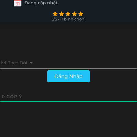
Đang cập nhật
5/5 - (1 bình chọn)
Theo Dõi
Đăng Nhập
0
GÓP Ý