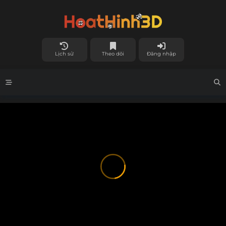
Lịch sử
Theo dõi
Đăng nhập