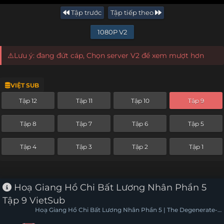
Tập trước
Tập tiếp theo
1080P V2
⚠️Lưu ý: đang đứt cáp, Chọn server V2 để xem mượt hơn
VIỆT SUB
Tập 12
Tập 11
Tập 10
Tập 9
Tập 8
Tập 7
Tập 6
Tập 5
Tập 4
Tập 3
Tập 2
Tập 1
Hoạ Giang Hồ Chi Bất Lương Nhân Phần 5
Tập 9 VietSub
Hoạ Giang Hồ Chi Bất Lương Nhân Phần 5 | The Degenerate-
Drawing Jianghu 5