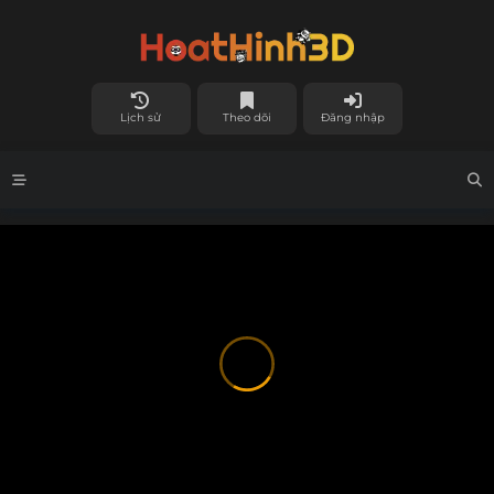
Lịch sử
Theo dõi
Đăng nhập