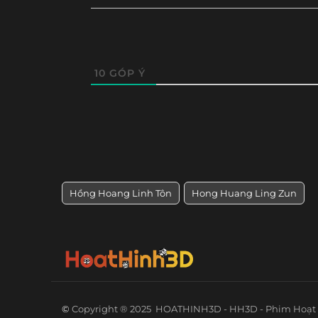
10
GÓP Ý
Hồng Hoang Linh Tôn
Hong Huang Ling Zun
©
Copyright ® 2025
HOATHINH3D - HH3D - Phim Hoạt 