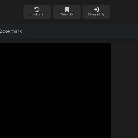
Lịch sử
Theo dõi
Đăng nhập
Bookmark