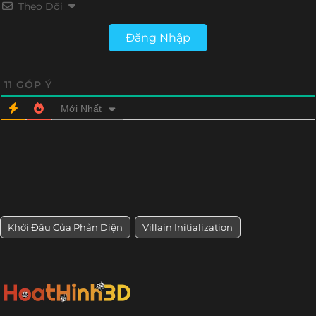
Theo Dõi
Đăng Nhập
11
GÓP Ý
Mới Nhất
Khởi Đầu Của Phản Diện
Villain Initialization