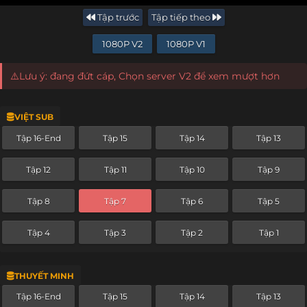
Tập trước
Tập tiếp theo
1080P V2
1080P V1
⚠️Lưu ý: đang đứt cáp, Chọn server V2 để xem mượt hơn
VIỆT SUB
Tập 16-End
Tập 15
Tập 14
Tập 13
Tập 12
Tập 11
Tập 10
Tập 9
Tập 8
Tập 7
Tập 6
Tập 5
Tập 4
Tập 3
Tập 2
Tập 1
THUYẾT MINH
Tập 16-End
Tập 15
Tập 14
Tập 13