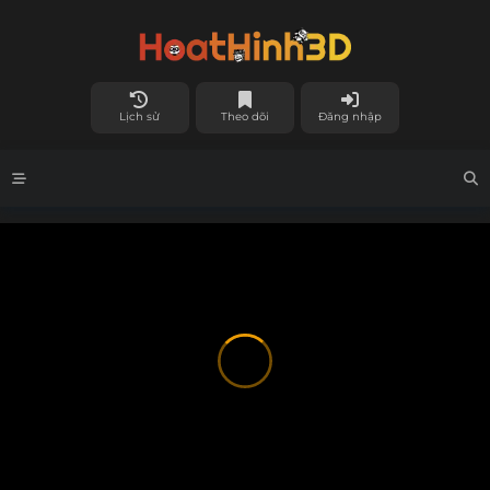
Lịch sử
Theo dõi
Đăng nhập