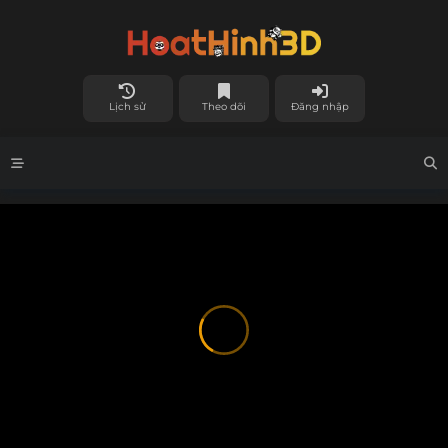
Lịch sử
Theo dõi
Đăng nhập