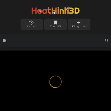
Lịch sử
Theo dõi
Đăng nhập