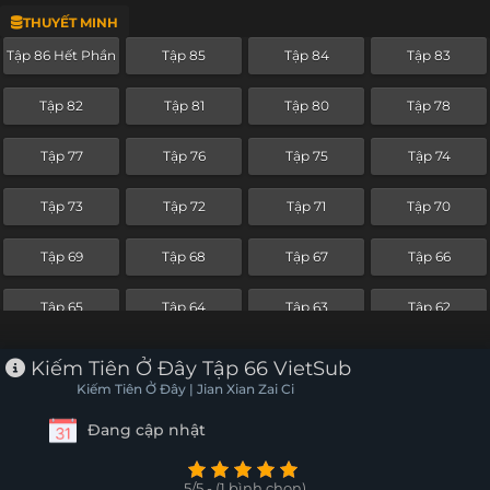
THUYẾT MINH
Tập 63
Tập 62
Tập 61
Tập 60
Tập 86 Hết Phần
Tập 85
Tập 84
Tập 83
Tập 59
Tập 58
Tập 57
Tập 56
Tập 82
Tập 81
Tập 80
Tập 78
Tập 55
Tập 54
Tập 53
Tập 52
Tập 77
Tập 76
Tập 75
Tập 74
Tập 51
Tập 50
Tập 49
Tập 48
Tập 73
Tập 72
Tập 71
Tập 70
Tập 47
Tập 46
Tập 45
Tập 44
Tập 69
Tập 68
Tập 67
Tập 66
Tập 43
Tập 42
Tập 41
Tập 40
Tập 65
Tập 64
Tập 63
Tập 62
Tập 39
Tập 38
Tập 37
Tập 36
Tập 61
Tập 60
Tập 59
Tập 58
Kiếm Tiên Ở Đây Tập 66 VietSub
Tập 35
Tập 34
Tập 33
Tập 32
Kiếm Tiên Ở Đây | Jian Xian Zai Ci
Tập 57
Tập 56
Tập 55
Tập 54
Đang cập nhật
Tập 31
Tập 30
Tập 29
Tập 28
Tập 53
Tập 52
Tập 51
Tập 50
Tập 27
Tập 26
Tập 25
Tập 24
5/5 - (1 bình chọn)