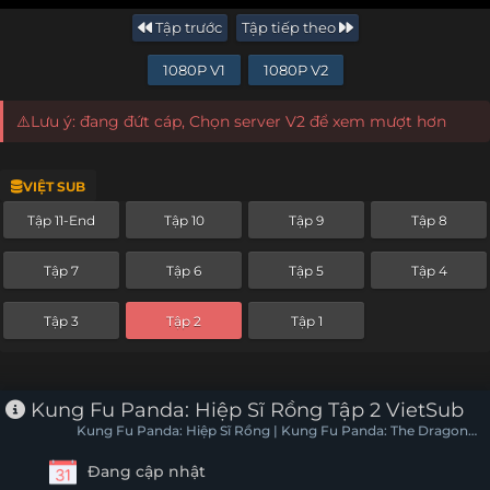
Tập trước
Tập tiếp theo
1080P V1
1080P V2
⚠️Lưu ý: đang đứt cáp, Chọn server V2 để xem mượt hơn
VIỆT SUB
Tập 11-End
Tập 10
Tập 9
Tập 8
Tập 7
Tập 6
Tập 5
Tập 4
Tập 3
Tập 2
Tập 1
Kung Fu Panda: Hiệp Sĩ Rồng Tập 2 VietSub
Kung Fu Panda: Hiệp Sĩ Rồng | Kung Fu Panda: The Dragon
Knight
Đang cập nhật