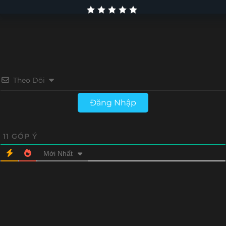
Theo Dõi
Đăng Nhập
11
GÓP Ý
Mới Nhất