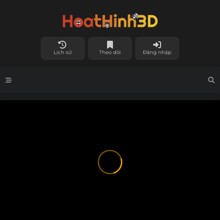
Lịch sử
Theo dõi
Đăng nhập