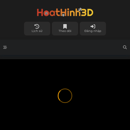
Lịch sử
Theo dõi
Đăng nhập