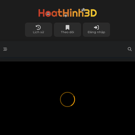
Lịch sử
Theo dõi
Đăng nhập