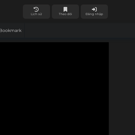
Lịch sử
Theo dõi
Đăng nhập
Bookmark