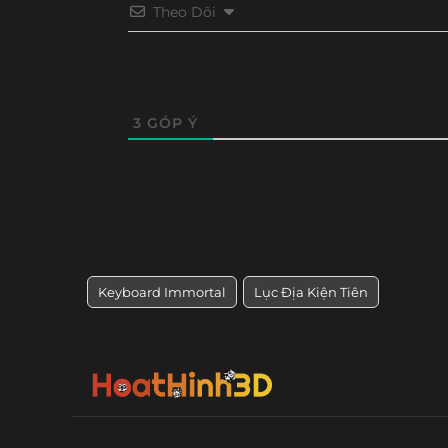
Tập 18
Tập 17
Tập 16
Tập 15
Theo Dõi
Tập 7
Tập 5
Tập 4
Tập 3
3
GÓP Ý
Keyboard Immortal
Lục Địa Kiện Tiên