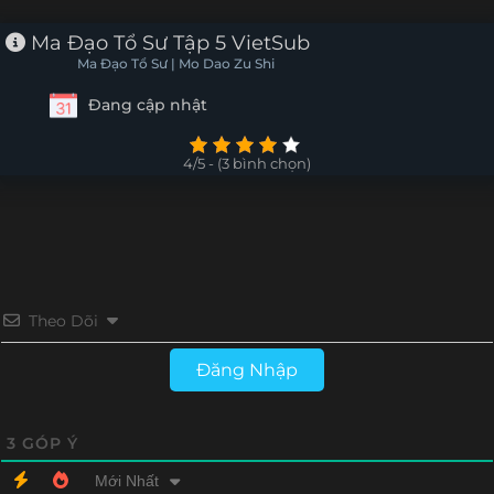
Tập 11
Tập 10
Tập 9
Tập 8
Ma Đạo Tổ Sư Tập 5 VietSub
Ma Đạo Tổ Sư | Mo Dao Zu Shi
Tập 7
Tập 6
Tập 5
Tập 4
Đang cập nhật
Tập 3
Tập 2
Tập 1
4/5 - (3 bình chọn)
Theo Dõi
Đăng Nhập
3
GÓP Ý
Mới Nhất