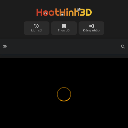
Lịch sử
Theo dõi
Đăng nhập