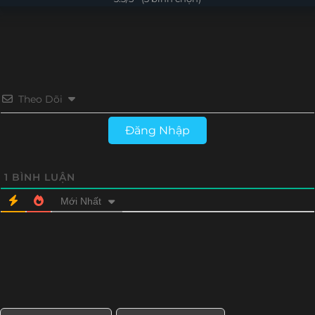
Tập 12
Tập 11
Tập 10
Tập 9
Tập 8
Tập 7
Tập 6
Tập 5
Tập 4
Tập 3
Tập 2
Tập 1
Theo Dõi
Đăng Nhập
1
BÌNH LUẬN
Mới Nhất