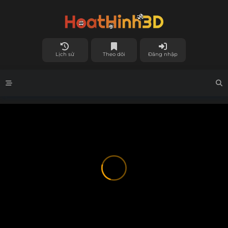
Lịch sử
Theo dõi
Đăng nhập