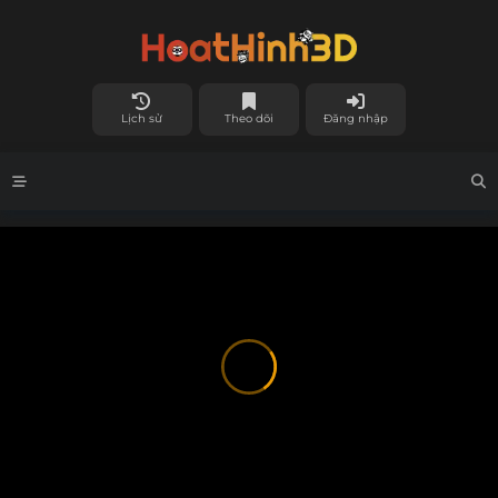
Lịch sử
Theo dõi
Đăng nhập