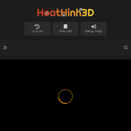
Lịch sử
Theo dõi
Đăng nhập