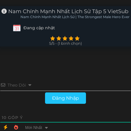
Tập 24
Tập 23
Tập 22
Tập 21
Nam Chính Mạnh Nhất Lịch Sử Tập 5 VietSub
Nam Chính Mạnh Nhất Lịch Sử | The Strongest Male Hero Ever
Tập 20
Tập 19
Tập 18
Tập 17
Đang cập nhật
Tập 16
Tập 15
Tập 14
Tập 13
5/5 - (1 bình chọn)
Tập 12
Tập 11
Tập 10
Tập 9
Tập 8
Tập 7
Tập 6
Tập 5
Tập 4
Tập 3
Tập 2
Tập 1
Theo Dõi
Đăng Nhập
10
GÓP Ý
Mới Nhất