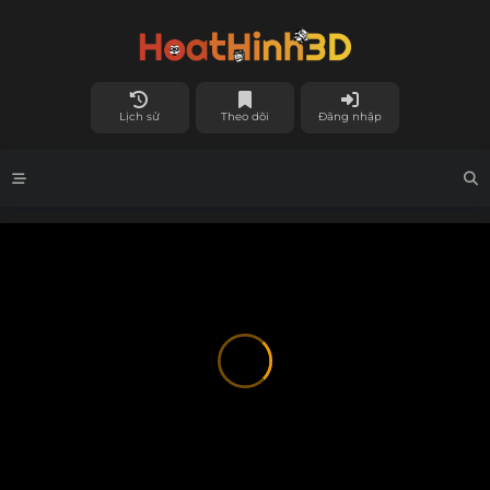
Lịch sử
Theo dõi
Đăng nhập