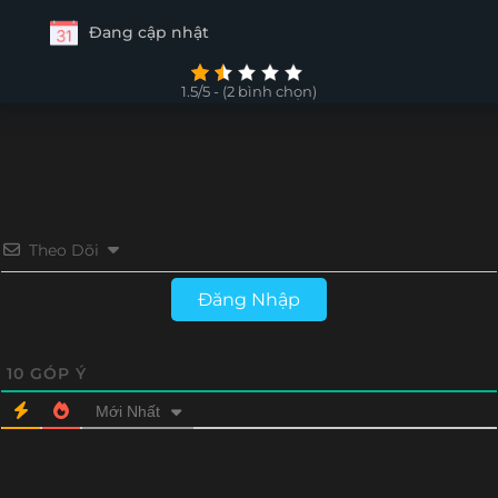
Đang cập nhật
1.5/5 - (2 bình chọn)
Theo Dõi
Đăng Nhập
10
GÓP Ý
Mới Nhất