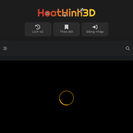
Lịch sử
Theo dõi
Đăng nhập