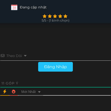
Đang cập nhật
5/5 - (1 bình chọn)
Theo Dõi
Đăng Nhập
11
GÓP Ý
Mới Nhất