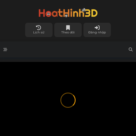
Lịch sử
Theo dõi
Đăng nhập