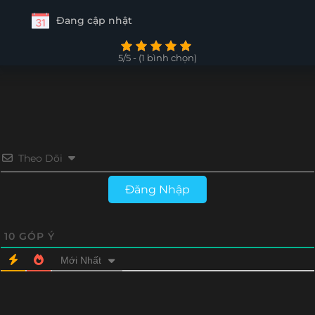
Đang cập nhật
5/5 - (1 bình chọn)
Theo Dõi
Đăng Nhập
10
GÓP Ý
Mới Nhất