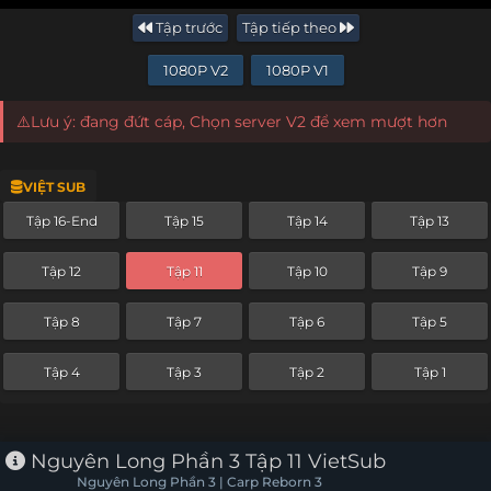
Tập trước
Tập tiếp theo
1080P V2
1080P V1
⚠️Lưu ý: đang đứt cáp, Chọn server V2 để xem mượt hơn
VIỆT SUB
Tập 16-End
Tập 15
Tập 14
Tập 13
Tập 12
Tập 11
Tập 10
Tập 9
Tập 8
Tập 7
Tập 6
Tập 5
Tập 4
Tập 3
Tập 2
Tập 1
Nguyên Long Phần 3 Tập 11 VietSub
Nguyên Long Phần 3 | Carp Reborn 3