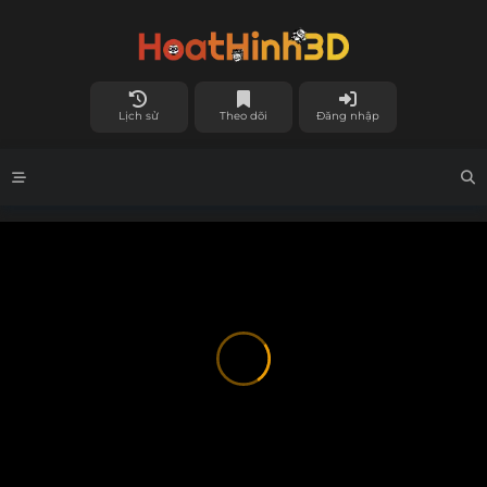
Lịch sử
Theo dõi
Đăng nhập