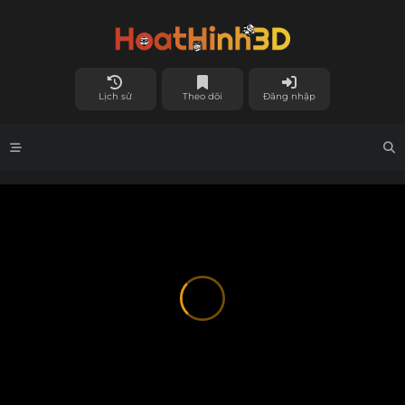
Lịch sử
Theo dõi
Đăng nhập