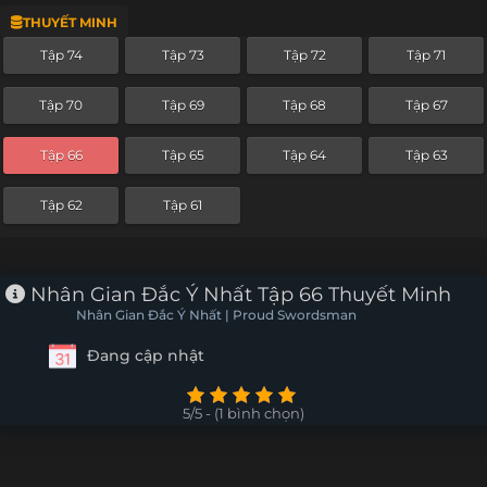
THUYẾT MINH
Tập 50
Tập 49
Tập 48
Tập 47
Tập 74
Tập 73
Tập 72
Tập 71
Tập 46
Tập 45
Tập 44
Tập 43
Tập 70
Tập 69
Tập 68
Tập 67
Tập 42
Tập 41
Tập 40
Tập 39
Tập 66
Tập 65
Tập 64
Tập 63
Tập 38
Tập 37
Tập 36
Tập 35
Tập 62
Tập 61
Tập 34
Tập 33
Tập 32
Tập 31
Tập 30
Tập 29
Tập 28
Tập 27
Nhân Gian Đắc Ý Nhất Tập 66 Thuyết Minh
Nhân Gian Đắc Ý Nhất | Proud Swordsman
Tập 26
Tập 25
Tập 24
Tập 23
Đang cập nhật
Tập 22
Tập 21
Tập 20
Tập 19
5/5 - (1 bình chọn)
Tập 18
Tập 17
Tập 16
Tập 15
Tập 14
Tập 13
Tập 12
Tập 11