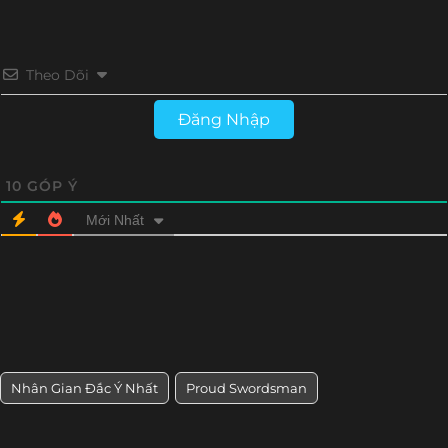
Tập 10
Tập 9
Tập 8
Tập 7
Theo Dõi
Tập 6
Tập 5
Tập 4
Tập 3
Đăng Nhập
Tập 2
Tập 1
10
GÓP Ý
Mới Nhất
Nhân Gian Đắc Ý Nhất
Proud Swordsman