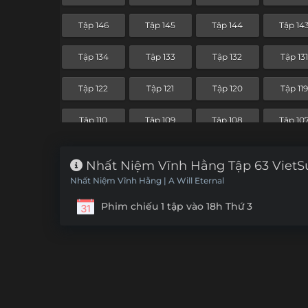
Tập 74
Tập 73
Tập 72
Tập 71
Tập 146
Tập 145
Tập 144
Tập 14
Tập 62
Tập 61
Tập 60
Tập 59
Tập 134
Tập 133
Tập 132
Tập 13
Tập 50
Tập 49
Tập 48
Tập 47
Tập 122
Tập 121
Tập 120
Tập 11
Tập 38
Tập 37
Tập 36
Tập 35
Tập 110
Tập 109
Tập 108
Tập 10
Tập 26
Tập 25
Tập 24
Tập 23
Nhất Niệm Vĩnh Hằng Tập 63 VietS
Tập 14
Tập 13
Tập 12
Tập 11
Nhất Niệm Vĩnh Hằng | A Will Eternal
Tập 2
Tập 1
Phim chiếu 1 tập vào 18h Thứ 3