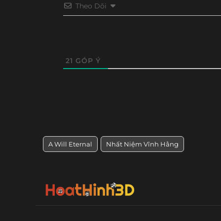
Theo Dõi
21
GÓP Ý
A Will Eternal
Nhất Niệm Vĩnh Hằng