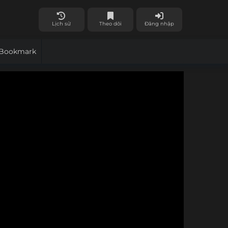
Lịch sử
Theo dõi
Đăng nhập
Bookmark