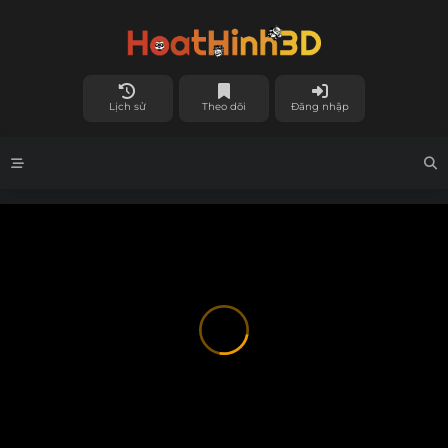
Lịch sử
Theo dõi
Đăng nhập