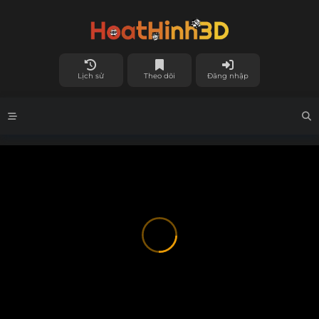
Lịch sử
Theo dõi
Đăng nhập