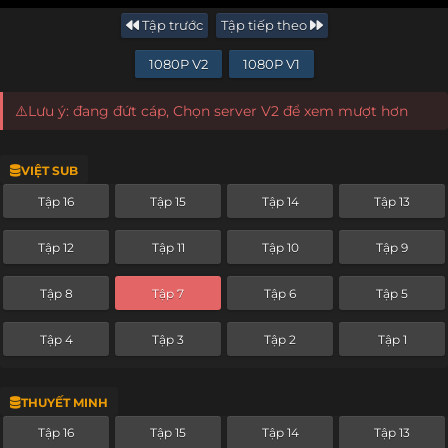
Tập trước
Tập tiếp theo
1080P V2
1080P V1
⚠️Lưu ý: đang đứt cáp, Chọn server V2 để xem mượt hơn
VIỆT SUB
Tập 16
Tập 15
Tập 14
Tập 13
Tập 12
Tập 11
Tập 10
Tập 9
Tập 8
Tập 7
Tập 6
Tập 5
Tập 4
Tập 3
Tập 2
Tập 1
THUYẾT MINH
Tập 16
Tập 15
Tập 14
Tập 13