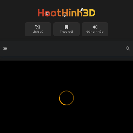
Lịch sử
Theo dõi
Đăng nhập