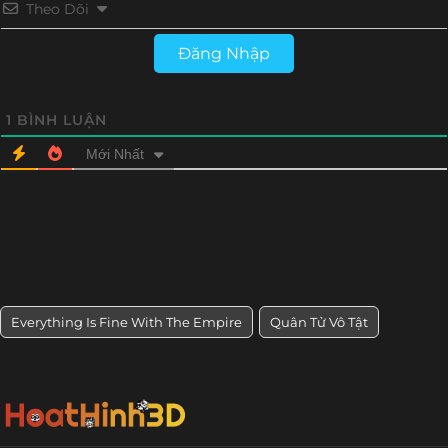
Theo Dõi
Đăng Nhập
1
BÌNH LUẬN
Mới Nhất
Everything Is Fine With The Empire
Quân Tử Vô Tật