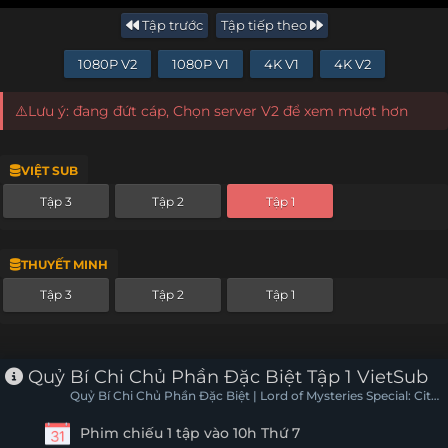
Tập trước
Tập tiếp theo
1080P V2
1080P V1
4K V1
4K V2
⚠️Lưu ý: đang đứt cáp, Chọn server V2 để xem mượt hơn
VIỆT SUB
Tập 3
Tập 2
Tập 1
THUYẾT MINH
Tập 3
Tập 2
Tập 1
Quỷ Bí Chi Chủ Phần Đặc Biệt Tập 1 VietSub
Quỷ Bí Chi Chủ Phần Đặc Biệt | Lord of Mysteries Special: City
of Silver
Phim chiếu 1 tập vào 10h Thứ 7