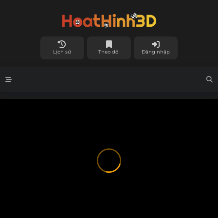
Lịch sử
Theo dõi
Đăng nhập