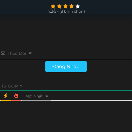
4.2/5 - (8 bình chọn)
Theo Dõi
Đăng Nhập
15
GÓP Ý
Mới Nhất