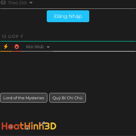
Theo Dõi
Đăng Nhập
13
GÓP Ý
Mới Nhất
Lord of the Mysteries
Quỷ Bí Chi Chủ