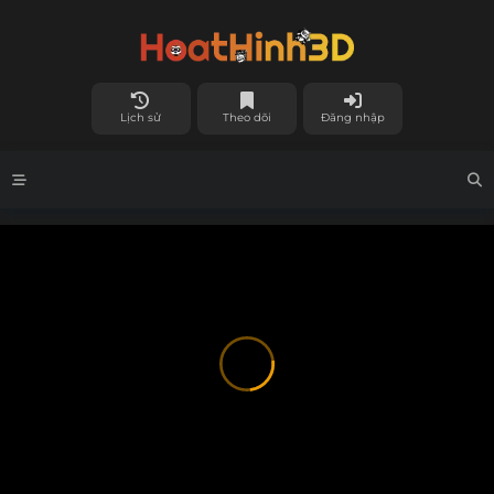
Lịch sử
Theo dõi
Đăng nhập