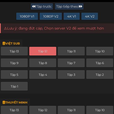
Tập trước
Tập tiếp theo
1080P V1
1080P V2
4K V1
4K V2
⚠️Lưu ý: đang đứt cáp, Chọn server V2 để xem mượt hơn
VIỆT SUB
Tập 13
Tập 12
Tập 11
Tập 10
Tập 9
Tập 8
Tập 7
Tập 6
Tập 5
Tập 4
Tập 3
Tập 2
Tập 1
THUYẾT MINH
Tập 13
Tập 12
Tập 11
Tập 10