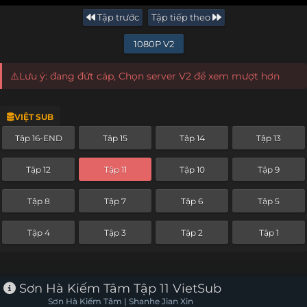
Tập trước
Tập tiếp theo
1080P V2
⚠️Lưu ý: đang đứt cáp, Chọn server V2 để xem mượt hơn
VIỆT SUB
Tập 16-END
Tập 15
Tập 14
Tập 13
Tập 12
Tập 11
Tập 10
Tập 9
Tập 8
Tập 7
Tập 6
Tập 5
Tập 4
Tập 3
Tập 2
Tập 1
Sơn Hà Kiếm Tâm Tập 11 VietSub
Sơn Hà Kiếm Tâm | Shanhe Jian Xin