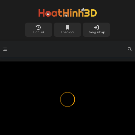
Lịch sử
Theo dõi
Đăng nhập