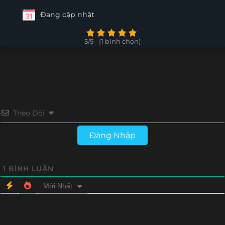
Đang cập nhật
5/5 - (1 bình chọn)
Theo Dõi
Đăng Nhập
1
BÌNH LUẬN
Mới Nhất