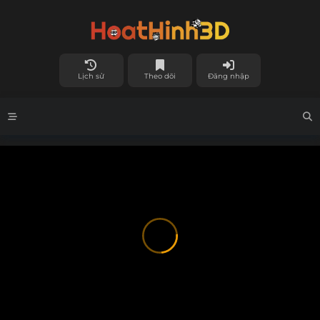
Lịch sử
Theo dõi
Đăng nhập